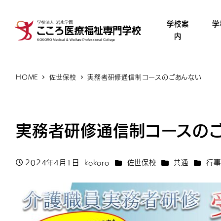
学校案
学
内
HOME
佐世保校
実務者研修通信制コースのごあんない
実務者研修通信制コースの
カテゴリー
カテゴリー
カテゴ
2024年4月1日
kokoro
佐世保校
共通
行事
投稿日
著
者