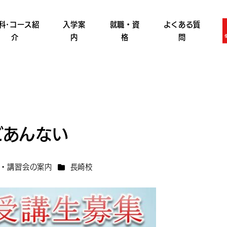
科･コース紹
入学案
就職・資
よくある質
介
内
格
問
ごあんない
リー
カテゴリー
・講習会の案内
長崎校