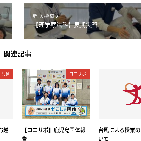
新しい投稿
【理学療法科】長期実習
関連記事
共通
ココサポ
お越
【ココサポ】鹿児島国体報
台風による授業の
告
いて