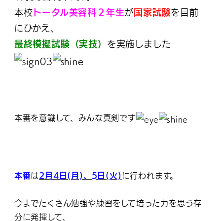
本校
トータル美容科２年生
が
国家試験
を目前
にひかえ、
最終模擬試験（実技）
を実施しました
本番を意識して、みんな真剣です
本番
は
2月4日(月)、5日(火)
に行われます。
今までたくさん勉強や練習をして培った力を思う存
分に発揮して、