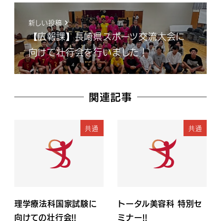
新しい投稿
【広報課】長崎県スポーツ交流大会に
向けて壮行会を行いました！
関連記事
共通
共通
理学療法科国家試験に
トータル美容科 特別セ
向けての壮行会!!
ミナー!!