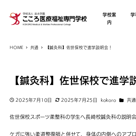
学校案
学
内
HOME
共通
【鍼灸科】佐世保校で進学説明会！
【鍼灸科】佐世保校で進学
カテゴ
2025年7月10日
2025年7月25日
kokoro
共通
投稿日
更新日
著
者
佐世保校スポーツ柔整科の学生へ長崎校鍼灸科の説明
ケガに強い柔道整復師と併せて、身体の内側へのアプ