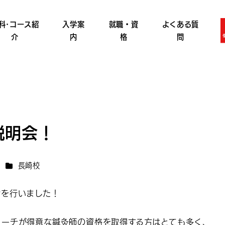
科･コース紹
入学案
就職・資
よくある質
介
内
格
問
説明会！
リー
カテゴリー
長崎校
会を行いました！
ローチが得意な鍼灸師の資格を取得する方はとても多く、