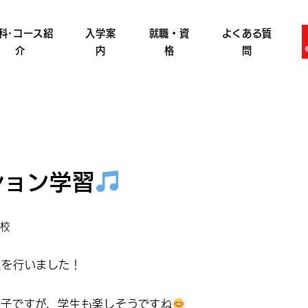
科･コース紹
入学案
就職・資
よくある質
介
内
格
問
ション学習
リー
校
強を行いました！
様子ですが、学生も楽しそうですね