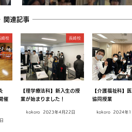
関連記事
長崎校
長崎校
灸
【理学療法科】新入生の授
【介護福祉科】医
開催
業が始まりました！
協同授業
kokoro
2023年4月22日
kokoro
2024年
1日